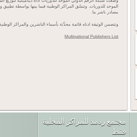
وضعت شبكة الرقم الدولي الموحد للدوريات أداة ديناميكية لتوزيع الم
الموحد للدوريات. وتنسّق المراكز الوطنية فيما بينها بواسطة تطبيق 
مصادر ناشر ما.
وتتضمن الوثيقة ادناه قائمة محدَّثة بأسماء الناشرين والمراكز الوطني
Multinational Publishers List
مجتمع ردمد للمراكز المحلية
فقط