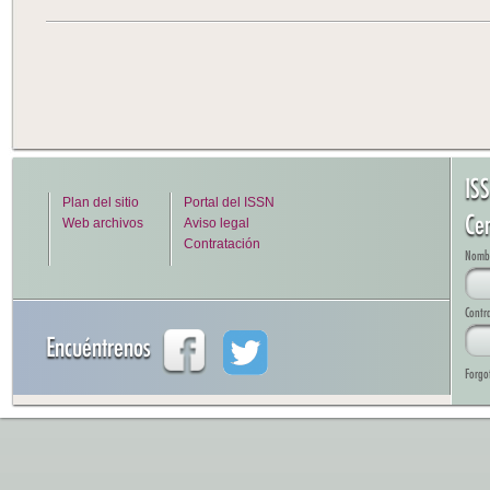
IS
Plan del sitio
Portal del ISSN
Cen
Web archivos
Aviso legal
Contratación
Nombre
Contr
Encuéntrenos
Forgo