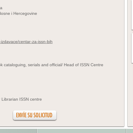
na
 Bosne i Hercegovine
-izdavace/centar-za-issn-bih
k cataloguing, serials and official/ Head of ISSN Centre
 Librarian ISSN centre