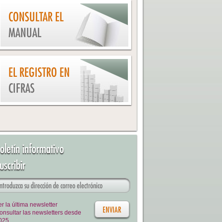
CONSULTAR EL
MANUAL
EL REGISTRO EN
CIFRAS
oletín informativo
uscribir
er la última newsletter
onsultar las newsletters desde
025