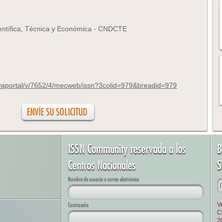
entífica, Técnica y Económica - CNDCTE
ovaportal/v/7652/4/mecweb/issn?3colid=979&breadid=979
ISSN Community reservada a los
B
Centros Nacionales
S
Nombre de usuario o correo electrónico
Contraseña
V
C
2