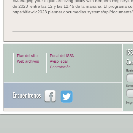
«Managing your digital archiving policy with Keepers Registry» e
de 2023 entre las 12 y las 12:45 de la mañana. El programa com
https://iflawlic2023.planner.documedias.systems/api/documents
IS
Plan del sitio
Portal del ISSN
Cen
Web archivos
Aviso legal
Contratación
Nombre
Contr
Encuéntrenos
Forgo