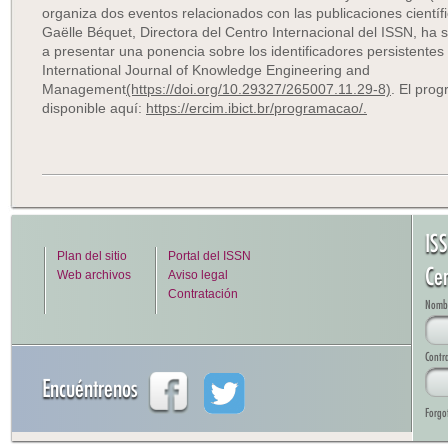
organiza dos eventos relacionados con las publicaciones científi
Gaëlle Béquet, Directora del Centro Internacional del ISSN, ha si
a presentar una ponencia sobre los identificadores persistentes 
International Journal of Knowledge Engineering and
Management
(https://doi.org/10.29327/265007.11.29-8)
. El pro
disponible aquí:
https://ercim.ibict.br/programacao/.
IS
Plan del sitio
Portal del ISSN
Cen
Web archivos
Aviso legal
Contratación
Nombre
Contr
Encuéntrenos
Forgo