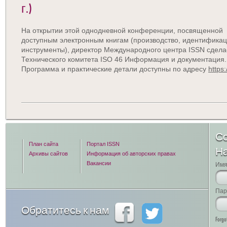
г.)
На открытии этой однодневной конференции, посвященной
доступным электронным книгам (производство, идентификац
инструменты), директор Международного центра ISSN сдела
Технического комитета ISO 46 Информация и документация.
Программа и практические детали доступны по адресу
https
Со
План сайта
Портал ISSN
Н
Архивы сайтов
Информация об авторских правах
Вакансии
Имя
Пар
Обратитесь к нам
Forgo