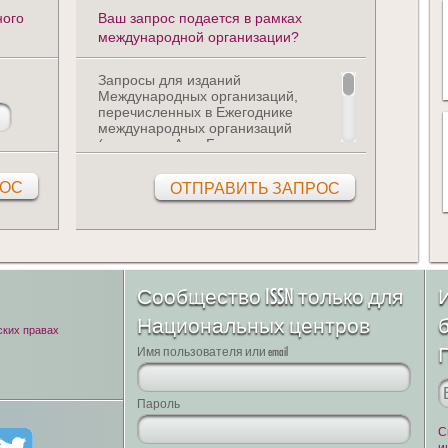
ного
Ваш запрос подается в рамках
международной организации?
Запросы для изданий
Международных организаций,
перечисленных в Ежегоднике
международных организаций
(разделы с A по F, например,
Организация Объединенных
Наций, Всемирный банк,
Международный валютный
фонд…), обрабатываются в
Международном центре ISSN.
Если вы относитесь к этой
категории (и только в этом
случае), нажмите на кнопку ниже.
Сообщество ISSN только для
Национальных центров
ских правах
Имя пользователя или email
Пароль
С