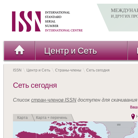
РЕСПУБЛИКА)
МЕЖДУНАР
Ireland / ИРЛАНДИЯ
И ДРУГИХ П
Italy / ИТАЛИЯ
Jamaica / ЯМАЙКА
Japan / ЯПОНИЯ
Korea (Republic of) / КОРЕЯ (РЕСПУБЛИКА)
Центр и Сеть
Kyrgyzstan / КИРГИЗИЯ
Latvia / ЛАТВИЯ
Lesotho / ЛЕСОТО
ISSN
Центр и Сеть
Страны-члены
Сеть сегодня
Lithuania / ЛИТВА
Сеть сегодня
Luxembourg / ЛЮКСЕМБУРГ
Malaysia / МАЛАЙЗИЯ
Mali / МАЛИ
Список
стран-членов ISSN
доступен для скачивания 
Ваша
Ваша
Mauritius / МАВРИКИЙ (РЕСПУБЛИКА)
Mexico / МЕКСИКА
Карта
Карта + перечень
Moldova / МОЛДОВА (РЕСПУБЛИКА)
Mongolia / Монголия