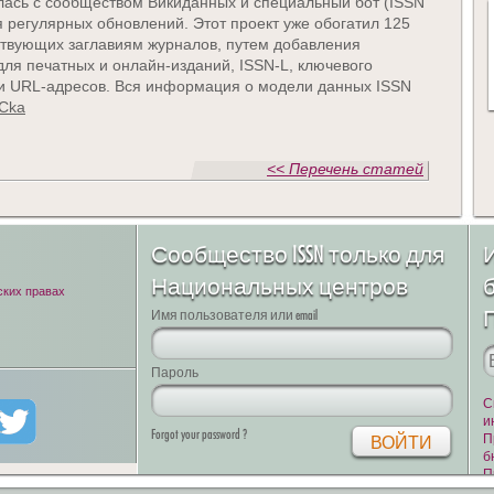
ась с сообществом Викиданных и специальный бот (ISSN
 регулярных обновлений. Этот проект уже обогатил 125
ствующих заглавиям журналов, путем добавления
для печатных и онлайн-изданий, ISSN-L, ключевого
и и URL-адресов. Вся информация о модели данных ISSN
pCka
<< Перечень статей
Сообщество ISSN только для
Национальных центров
ских правах
Имя пользователя или email
Пароль
С
и
Forgot your password ?
П
б
П
2