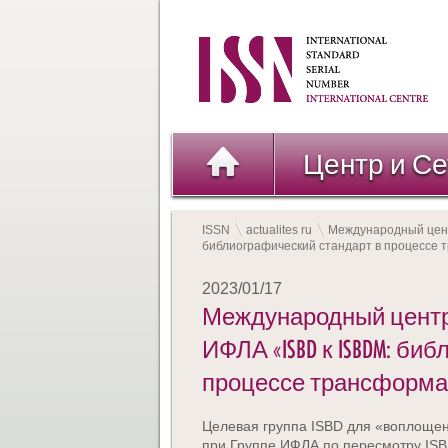
Центр и Се
ISSN
actualites ru
Международный цент
библиографический стандарт в процессе т
2023/01/17
Международный центр 
ИФЛА «ISBD к ISBDM: б
процессе трансформаци
Целевая группа ISBD для «воплощения
при Группе ИФЛА по пересмотру ISB