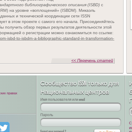
ндартного библиографического описания (
ISBD
)
с
LRM) на уровне «воплощений» (ISBDM). Микаэль
аданных и технической координации сети ISSN
ует в этом проекте с самого его начала. Присоединяйтесь
бы получить обзор первых результатов деятельности этой
формацией о регистрации можно ознакомиться по ссылке:
from-isbd-to-isbdm-a-bibliographic-standard-in-transformation-
<< Перечень статей
Сообщество ISSN только для
Национальных центров
ских правах
Имя пользователя или email
Пароль
С
и
Forgot your password ?