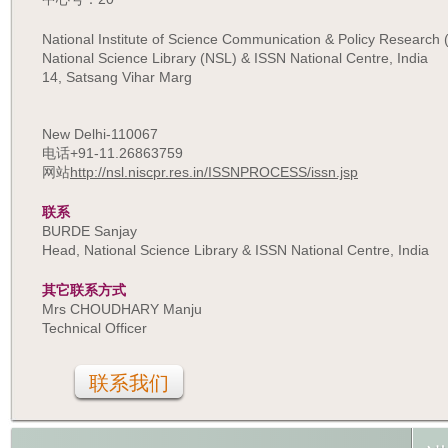
National Institute of Science Communication & Policy Research
National Science Library (NSL) & ISSN National Centre, India
14, Satsang Vihar Marg
New Delhi-110067
电话+91-11.26863759
网站
http://nsl.niscpr.res.in/ISSNPROCESS/issn.jsp
联系
BURDE Sanjay
Head, National Science Library & ISSN National Centre, India
其它联系方式
Mrs CHOUDHARY Manju
Technical Officer
联系我们