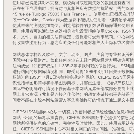
使用者已得悉其对不完整、模棱两可或过期失效的数据拥有查阅、
及在有正当理由时，拥有对与其相关所有数据的抗辩权（需与ISSN
45 rue de Turbigo 75003 Paris France）。使用
装一个Cookie。Cookie作为数据块不能识别使用者，但将记
使其未来的浏览更加简便。浏览器软件的参数设置确保通知使用者网
用。使用者可以通过浏览器相关功能设置拒绝使用Cookie。IS
术、文件、自由的相关法律规定，违反者可受刑事惩罚。中心网站
何收集或滥用行为，总之应避免任何可能对相关人士隐私或名誉带
网站总体结构以及软件、文字、动图、图片、声音与专业知识等所有组
国际中心专属财产。禁止任何企业在未经本网站经营方明确许可情
法构成受《知识产权法》L.335-2等条款制裁的假冒行为。ISS
进行访问的数据库情况相同，即受到将1996年3月11日关于数
权法》的1998年7月1日法律相关规定的保护。CIEPS/ ISS
识包括半图形商标和非半图形商标，并都已注册。《知识产权法》L.335
国际中心明确许可情况下任何基于本网站元素全部或部分复制上述
网上其它资源（尤其是连接合作伙伴）的超文本链接都事先获得了
问者不能在未经本网站运营方事先明确许可的情况下通过超文本链
CIEPS/ ISSN国际中心尽一切努力为使用者提供经检验的信息和
网站上出现的病毒承担责任。CIEPS/ ISSN国际中心提供的信
网站所提供信息的准确性、完整性及时效性。因此，使用者承认在
任。CIEPS/ ISSN国际中心不对相关网页的可访问性、准确性