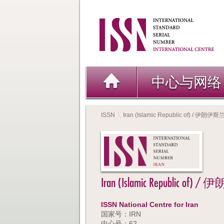
中心与网络
ISSN
Iran (Islamic Republic of) / 伊朗
Iran (Islamic Republic
ISSN National Centre for Iran
国家号：IRN
中心号：62