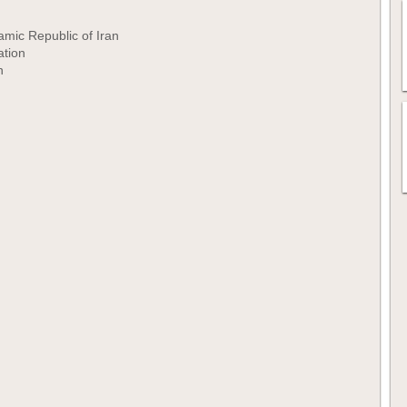
lamic Republic of Iran
ation
n