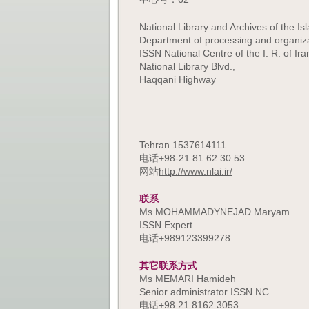
National Library and Archives of the Is
Department of processing and organiz
ISSN National Centre of the I. R. of Ira
National Library Blvd.,
Haqqani Highway
Tehran 1537614111
电话+98-21.81.62 30 53
网站
http://www.nlai.ir/
联系
Ms MOHAMMADYNEJAD Maryam
ISSN Expert
电话+989123399278
其它联系方式
Ms MEMARI Hamideh
Senior administrator ISSN NC
电话+98 21 8162 3053