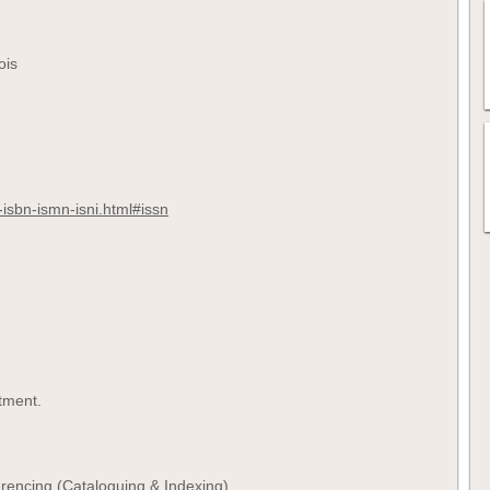
ois
sn-isbn-ismn-isni.html#issn
tment.
rencing (Cataloguing & Indexing)