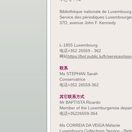
Bibliothèque nationale de Luxembourg
Service des périodiques Luxembourge
37D, avenue John F. Kennedy
L-1855 Luxembourg
电话+352 26559 - 362
网站
https://bnl.public.lu/fr/services/is
联系
Ms STEPHAN Sarah
Conservatrice
电话+352 26559-362
其它联系方式
Mr BAPTISTA Ricardo
Member of the Luxemburgensia depar
电话+35226559-364
Ms CORREIA DA VEIGA Mélanie
Luxembourg Collections Service - Refe