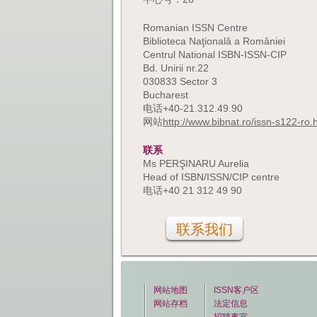
Romanian ISSN Centre
Biblioteca Naţională a României
Centrul National ISBN-ISSN-CIP
Bd. Unirii nr.22
030833 Sector 3
Bucharest
电话+40-21.312.49.90
网站
http://www.bibnat.ro/issn-s122-ro.
联系
Ms PERŞINARU Aurelia
Head of ISBN/ISSN/CIP centre
电话+40 21 312 49 90
联系我们
网站地图
ISSN客户区
网站存档
法定信息