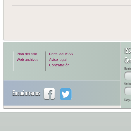
IS
Plan del sitio
Portal del ISSN
Cen
Web archivos
Aviso legal
Contratación
Nombre
Contr
Encuéntrenos
Forgo