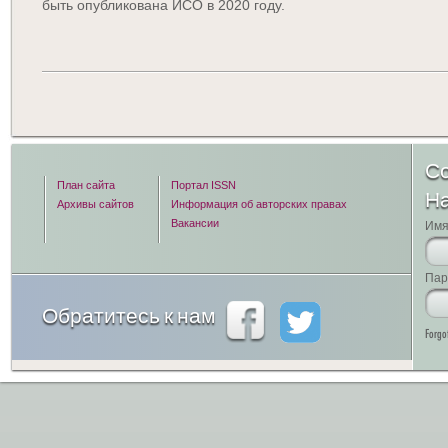
быть опубликована ИСО в 2020 году.
Со
План сайта
Портал ISSN
Н
Архивы сайтов
Информация об авторских правах
Вакансии
Имя
Пар
Обратитесь к нам
Forgo