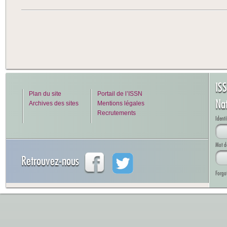
IS
Plan du site
Portail de l’ISSN
Na
Archives des sites
Mentions légales
Recrutements
Identi
Mot d
Retrouvez-nous
Forgo