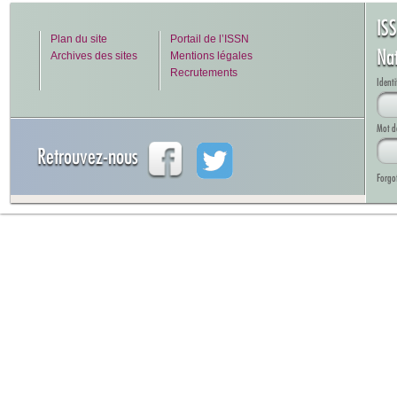
IS
Plan du site
Portail de l’ISSN
Na
Archives des sites
Mentions légales
Recrutements
Identi
Mot d
Retrouvez-nous
Forgo