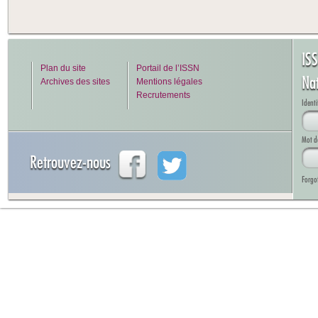
IS
Plan du site
Portail de l’ISSN
Na
Archives des sites
Mentions légales
Recrutements
Identi
Mot d
Retrouvez-nous
Forgo