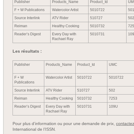
Publisher
Products_Name
Product_Id
UM
F + W Publications
Watercolor Artist
5010722
50
Source Interlink
ATV Rider
510727
50
Reiman
Healthy Cooking
5010732
72
Reader’s Digest
Every Day with
5010731
10
Rachael Ray
Les résultats :
Publisher
Products_Name
Product_Id
UMC
F + W
Watercolor Artist
5010722
5010722
Publications
Source Interlink
ATV Rider
510727
502
Reiman
Healthy Cooking
5010732
7253
Reader’s Digest
Every Day with
5010731
109U
Rachael Ray
Pour plus d’information ou pour une demande de prix,
contactez
International de l’ISSN.