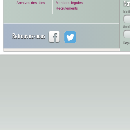
Na
Archives des sites
Mentions légales
Recrutements
Identi
Mot d
Retrouvez-nous
Forgo