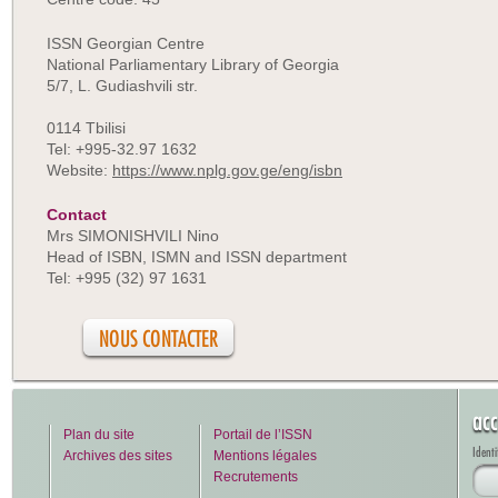
ISSN Georgian Centre
National Parliamentary Library of Georgia
5/7, L. Gudiashvili str.
0114 Tbilisi
Tel: +995-32.97 1632
Website:
https://www.nplg.gov.ge/eng/isbn
Contact
Mrs SIMONISHVILI Nino
Head of ISBN, ISMN and ISSN department
Tel: +995 (32) 97 1631
NOUS CONTACTER
acc
Plan du site
Portail de l’ISSN
Identi
Archives des sites
Mentions légales
Recrutements