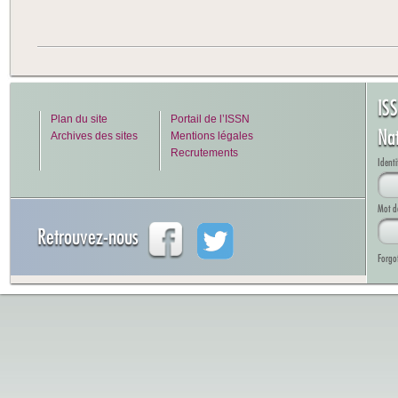
IS
Plan du site
Portail de l’ISSN
Na
Archives des sites
Mentions légales
Recrutements
Identi
Mot d
Retrouvez-nous
Forgo