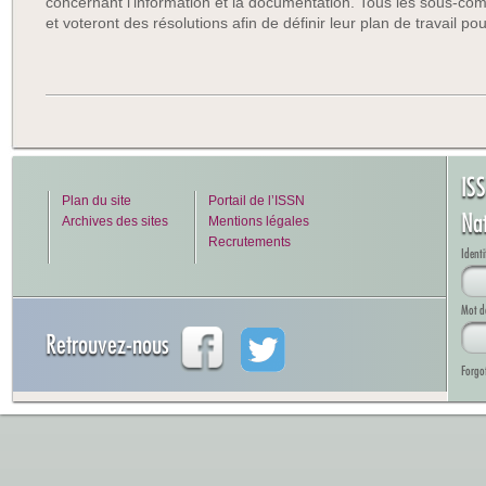
concernant l’information et la documentation. Tous les sous-com
et voteront des résolutions afin de définir leur plan de travail pou
IS
Plan du site
Portail de l’ISSN
Na
Archives des sites
Mentions légales
Recrutements
Identi
Mot d
Retrouvez-nous
Forgo