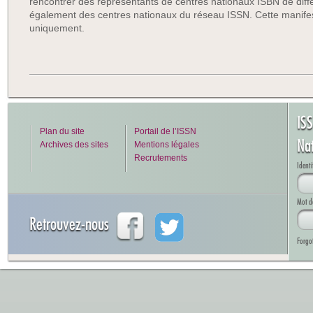
rencontrer des représentants de centres nationaux ISBN de diffé
également des centres nationaux du réseau ISSN. Cette manifesta
uniquement.
IS
Plan du site
Portail de l’ISSN
Na
Archives des sites
Mentions légales
Recrutements
Identi
Mot d
Retrouvez-nous
Forgo