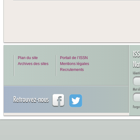
IS
Plan du site
Portail de l’ISSN
Na
Archives des sites
Mentions légales
Recrutements
Identi
Mot d
Retrouvez-nous
Forgo