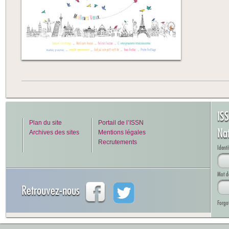
IS
Plan du site
Portail de l’ISSN
Na
Archives des sites
Mentions légales
Recrutements
Identi
Mot d
Retrouvez-nous
Forgo