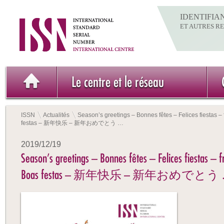
IDENTIFIA
ET AUTRES R
Le centre et le réseau
ISSN
Actualités
Season’s greetings – Bonnes fêtes – Felices fiestas – 
festas – 新年快乐 – 新年おめでとう …
2019/12/19
Season’s greetings – Bonnes fêtes – Felices fiestas – f
Boas festas – 新年快乐 – 新年おめでとう