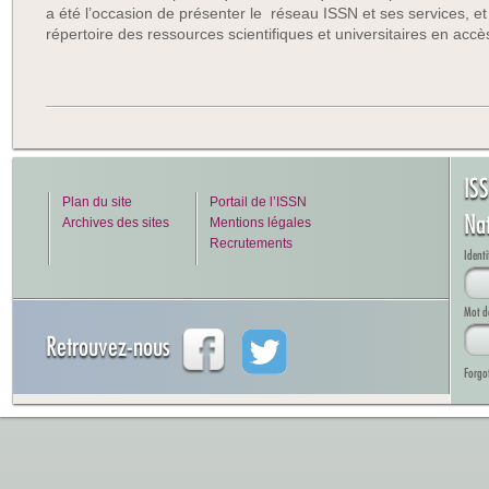
a été l’occasion de présenter le réseau ISSN et ses services, et
répertoire des ressources scientifiques et universitaires en accès
IS
Plan du site
Portail de l’ISSN
Na
Archives des sites
Mentions légales
Recrutements
Identi
Mot d
Retrouvez-nous
Forgo