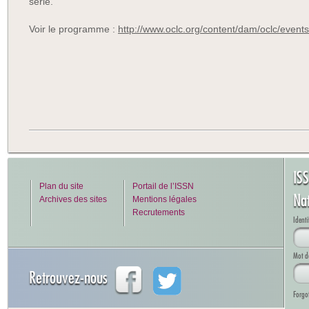
série.
Voir le programme :
http://www.oclc.org/content/dam/oclc/even
IS
Plan du site
Portail de l’ISSN
Na
Archives des sites
Mentions légales
Recrutements
Identi
Mot d
Retrouvez-nous
Forgo